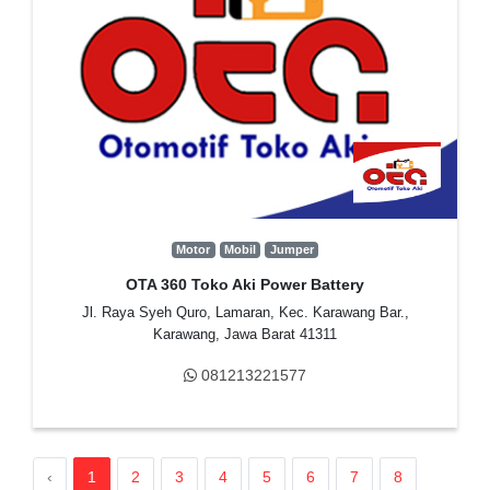
Motor
Mobil
Jumper
OTA 360 Toko Aki Power Battery
Jl. Raya Syeh Quro, Lamaran, Kec. Karawang Bar.,
Karawang, Jawa Barat 41311
081213221577
‹
1
2
3
4
5
6
7
8